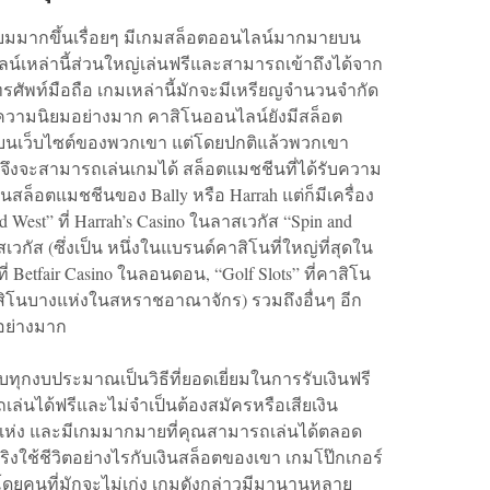
ยมมากขึ้นเรื่อยๆ มีเกมสล็อตออนไลน์มากมายบน
ลน์เหล่านี้ส่วนใหญ่เล่นฟรีและสามารถเข้าถึงได้จาก
ทรศัพท์มือถือ เกมเหล่านี้มักจะมีเหรียญจำนวนจำกัด
ด้รับความนิยมอย่างมาก คาสิโนออนไลน์ยังมีสล็อต
เว็บไซต์ของพวกเขา แต่โดยปกติแล้วพวกเขา
อนจึงจะสามารถเล่นเกมได้ สล็อตแมชชีนที่ได้รับความ
นสล็อตแมชชีนของ Bally หรือ Harrah แต่ก็มีเครื่อง
Wild West” ที่ Harrah’s Casino ในลาสเวกัส “Spin and
วกัส (ซึ่งเป็น หนึ่งในแบรนด์คาสิโนที่ใหญ่ที่สุดใน
ี่ Betfair Casino ในลอนดอน, “Golf Slots” ที่คาสิโน
สิโนบางแห่งในสหราชอาณาจักร) รวมถึงอื่นๆ อีก
อย่างมาก
ับทุกงบประมาณเป็นวิธีที่ยอดเยี่ยมในการรับเงินฟรี
ล่นได้ฟรีและไม่จำเป็นต้องสมัครหรือเสียเงิน
ห่ง และมีเกมมากมายที่คุณสามารถเล่นได้ตลอด
ตจริงใช้ชีวิตอย่างไรกับเงินสล็อตของเขา เกมโป๊กเกอร์
นโดยคนที่มักจะไม่เก่ง เกมดังกล่าวมีมานานหลาย