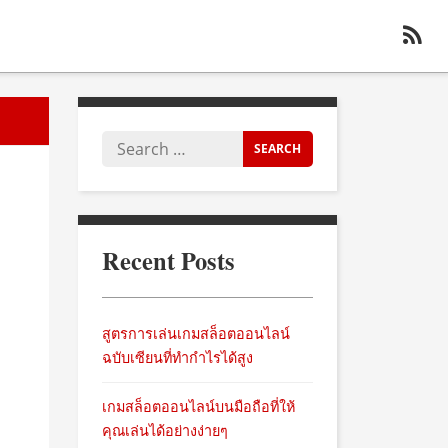
Recent Posts
สูตรการเล่นเกมสล็อตออนไลน์
ฉบับเซียนที่ทำกำไรได้สูง
เกมสล็อตออนไลน์บนมือถือที่ให้
คุณเล่นได้อย่างง่ายๆ