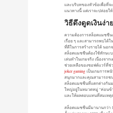
และบริบทของหัวข้อเพื่อที่จะเ
แนวทางนี้ แต่เราจะปล่อยให
วิธีดึงดูดเงิน
ความต้องการสล็อตแมชชีนกำ
เรื่อย ๆ และสามารถพบได้ในเ
ที่ดีในการสร้างรายได้ นอกจ
สล็อตแมชชีนต้องใช้ทักษะบางอ
เล่นทำในเกมจริง เนื่องจาก
ช่วยเหลือของซอฟต์แวร์ที่ช่
joker gaming
เป็นเกมการพนัน
สนุกมากและคุณสามารถชนะร
สล็อตแมชชีนที่แตกต่างกัน
ใหญ่อยู่ในหมวดหมู่ “ค่อนข้
และให้ผลตอบแทนที่สมเหต
สล็อตแมชชีนมีมานานกว่า 10