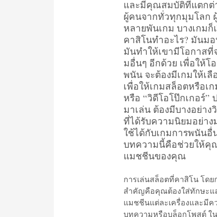
และมีคุณสมบัติที่แตกต
ผู้คนจากทั่วทุกมุมโลก 
หลายพันเกม บางเกมก็เร
คาสิโนทำอะไร? มันมอบโ
มันทำให้เขามีโอกาสที่
มอื่นๆ อีกด้วย เพื่อให
พนัน จะต้องมีเกมให้เลือ
เพื่อให้เกมสล็อตหรือเก
หรือ “วิดีโอโป๊กเกอร์”
มาเล่น ต้องมีบางอย่างว
ที่ได้รับความนิยมอย่าง
ใช้ได้กับเกมการพนันอื่
บทความนี้คือช่วยให้คุ
แมชชีนของคุณ
การเล่นสล็อตที่คาสิโน โดย
สำคัญคือคุณต้องใส่ทักษะแ
แมชชีนแต่ละเครื่องและมีคว
บทความหรือบล็อกโพสต์ ในกา