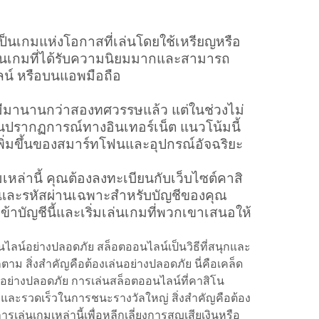
็นเกมแห่งโอกาสที่เล่นโดยใช้เหรียญหรือ
ป็นเกมที่ได้รับความนิยมมากและสามารถ
ลน์ หรือบนแอพมือถือ
ีมานานกว่าสองทศวรรษแล้ว แต่ในช่วงไม่
ป็นปรากฏการณ์ทางอินเทอร์เน็ต แนวโน้มนี้
่มขึ้นของสมาร์ทโฟนและอุปกรณ์อัจฉริยะ
หล่านี้ คุณต้องลงทะเบียนกับเว็บไซต์คาสิ
D และรหัสผ่านเฉพาะสำหรับบัญชีของคุณ
ข้าบัญชีนี้และเริ่มเล่นเกมที่พวกเขาเสนอให้
ไลน์อย่างปลอดภัย สล็อตออนไลน์เป็นวิธีที่สนุกและ
ตาม สิ่งสำคัญคือต้องเล่นอย่างปลอดภัย นี่คือเคล็ด
อย่างปลอดภัย การเล่นสล็อตออนไลน์ที่คาสิโน
ี่ง่ายและรวดเร็วในการชนะรางวัลใหญ่ สิ่งสำคัญคือต้อง
นการเล่นเกมเหล่านี้เพื่อหลีกเลี่ยงการสูญเสียเงินหรือ