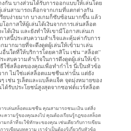
่างกัน บางส่วนได้รับการออกแบบให้เล่นโดย
ผู้เล่นสามารถเลือกจากเกมที่แตกต่างกัน
ียบง่ายมาก บางเกมก็ซับซ้อนมากขึ้น แล้ว
อกาสให้ผู้เล่นได้เงินจากการเล่นสล็อต
จะได้เงิน และยังทำให้เขามีโอกาสเล่นเก
้โอกาสนี้ประสบความสำเร็จและคุ้มค่ากับการ
กมากมายที่จะดึงดูดผู้เล่นให้เข้ามาเล่น
มอื่นใดที่ให้บริการโดยคาสิโน เช่น “สล็อต”
 ประสบความสำเร็จในการดึงดูดผู้เล่นให้เข้า
ิธีใช้สล็อตของคุณเพื่อทำกำไร นี่เป็นหัวข้อ
มาก ไม่ใช่แค่สล็อตแมชชีนเท่านั้น แต่ยัง
นๆ เช่น รูเล็ตและแบล็คแจ็ค จุดมุ่งหมายของ
ณได้รับประโยชน์สูงสุดจากซอฟต์แวร์สล็อต
การเล่นสล็อตแมชชีน คุณสามารถชนะเงิน แต่สิ่ง
ละความรู้ของคุณลงไป คุณต้องเรียนรู้กฎของสล็อต
ามกล้าที่จะใช้ทักษะของคุณ เช่นเดียวกับการเขียน
รเขียนบทความ เราจำเป็นต้องรู้เกี่ยวกับหัวข้อ