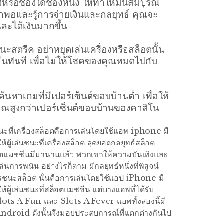
งหรือช่องใดช่องหนึ่ง ให้ทำให้มันสมบูรณ์
อและรู้การจ่ายเงินและกลยุทธ์ คุณจะ
ละได้เงินมากขึ้น
นะสตรีค อย่าหยุดเล่นเครื่องหรือสล็อตนั้น
งอื่นทันที เพื่อไม่ให้โชคของคุณหมดไปกับ
หาเกมที่มีเปอร์เซ็นต์ขอบบ้านต่ำ เพื่อให้
สูงกว่าเปอร์เซ็นต์ขอบบ้านของคาสิโน
รชนะที่เครื่องสล็อตคือการเล่นโดยใช้แอพ iphone มี
ู้เล่นชนะที่เครื่องสล็อต สุดยอดกลยุทธ์สล็อต
ล็อตแมชชีนมีมานานแล้ว พวกเขาให้ความบันเทิงและ
ล่นการพนัน อย่างไรก็ตาม มีกลยุทธ์หนึ่งที่พิสูจน์
รชนะสล็อต นั่นคือการเล่นโดยใช้แอป iPhone มี
ผู้เล่นชนะที่สล็อตแมชชีน แต่บางแอพที่ได้รับ
Slots A Fun และ Slots A Fever แอพทั้งสองนี้มี
Android ดังนั้นจึงมอบประสบการณ์ที่แตกต่างกันไป