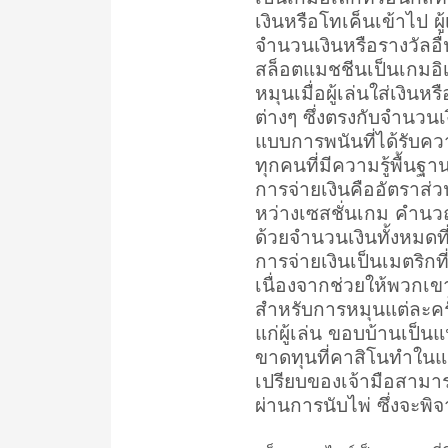
เงินหรือโทเค็นเข้าไป ผ
จำนวนเงินหรือรางวัลอ
สล็อตแมชชีนเป็นเกมอิเล
หมุนเมื่อผู้เล่นใส่เงิน
ต่างๆ ซึ่งตรงกับจำนวนเ
แบบการพนันที่ได้รับควา
ทุกคนที่มีความรู้พื้น
การจ่ายเงินคืออัตราส่ว
หว่างเซสชั่นเกม คำนว
ด้วยจำนวนเงินทั้งหมดที
การจ่ายเงินเป็นเมตริก
เนื่องจากช่วยให้พวกเข
สำหรับการหมุนแต่ละคร
แก่ผู้เล่น ขอบบ้านเป็
ขาดทุนที่คาสิโนทำในแ
เปรียบของเจ้ามือสามา
ผ่านการนับไพ่ ซึ่งจะพิ