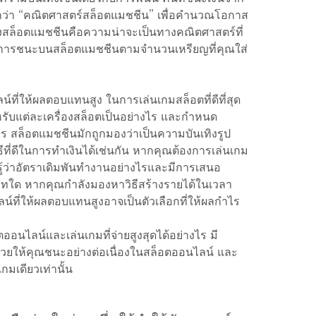
รียกว่า “คณิตศาสตร์สล็อตแมชชีน” เพื่อคำนวณโอกาส
ล็อตแมชชีนคือความน่าจะเป็นทางคณิตศาสตร์ที่
ารชนะบนสล็อตแมชชีนตามจำนวนเหรียญที่คุณใส่
ที่ให้ผลตอบแทนสูง ในการเล่นเกมสล็อตที่ดีที่สุด
ำหรับแต่ละเครื่องสล็อตเป็นอย่างไร และกำหนด
งไร สล็อตแมชชีนมักถูกมองว่าเป็นความบันเทิงรูป
ธีที่ดีในการทำเงินได้เช่นกัน หากคุณต้องการเล่นเกม
องรู้ว่าอัตราเดิมพันทำงานอย่างไรและมีการเสนอ
เภทใด หากคุณกำลังมองหาวิธีสร้างรายได้ในเวลา
น์ที่ให้ผลตอบแทนสูงอาจเป็นตัวเลือกที่ให้ผลกำไร
ออนไลน์และเล่นเกมที่จ่ายสูงสุดได้อย่างไร มี
่วยให้คุณชนะอย่างต่อเนื่องในสล็อตออนไลน์ และ
บเกมเดียวเท่านั้น