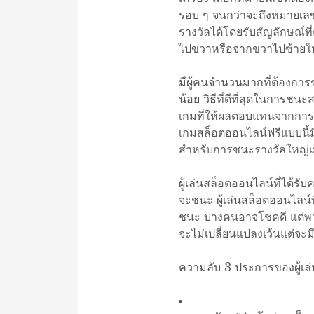
รอบ ๆ จนกว่าจะถึงหมายเลข
รางวัลได้โดยรับสัญลักษณ์ที
ไปขวาหรือจากขวาไปซ้ายในบร
มีผู้คนจำนวนมากที่ต้องการช
น้อย วิธีที่ดีที่สุดในการช
เกมที่ให้ผลตอบแทนจากการล
เกมสล็อตออนไลน์ฟรีแบบนี้ม
สำหรับการชนะรางวัลใหญ่เม
ผู้เล่นสล็อตออนไลน์ที่ได้รับควา
จะชนะ ผู้เล่นสล็อตออนไลน์ที่ร
ชนะ บางคนอาจโชคดี แต่พว
จะไม่เปลี่ยนแปลงเว้นแต่จะมี
ความลับ 3 ประการของผู้เล่